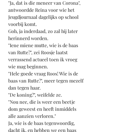
"Ja, dat is die meneer van Corona", 
antwoordde Reina voor wie het 
Jeugdjournaal dagelijks op school 
voorbij komt.
Goh, ja inderdaad, zo zal hij later 
herinnerd worden.
"Iene miene mutte, wie is de baas 
van Rutte?", zei Roosje laatst 
verrassend actueel toen ik vroeg 
wie mag beginnen.
"Hele goede vraag Roos! Wie is de 
baas van Rutte?", meer tegen mezelf 
dan tegen haar.
"De koning?", weifelde ze.
"Nou nee, die is weer een beetje 
dom geweest en heeft inmiddels 
alle aanzien verloren."
Ja, wie is de baas tegenwoordig, 
dacht ik, en hebben we een baas 