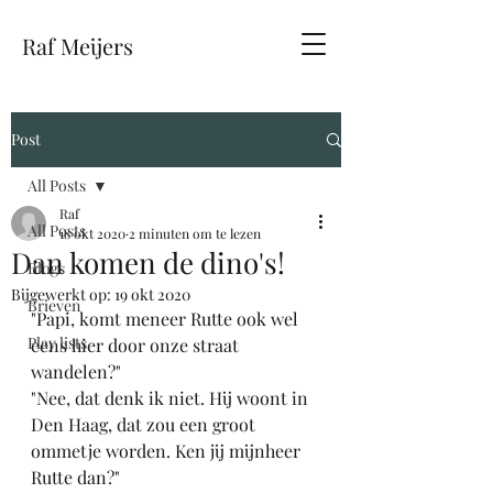
Raf Meijers
Post
All Posts
Raf
All Posts
18 okt 2020
2 minuten om te lezen
Dan komen de dino's!
Blogs
Bijgewerkt op:
19 okt 2020
Brieven
"Papi, komt meneer Rutte ook wel 
Play lists
eens hier door onze straat 
wandelen?"
"Nee, dat denk ik niet. Hij woont in 
Den Haag, dat zou een groot 
ommetje worden. Ken jij mijnheer 
Rutte dan?"