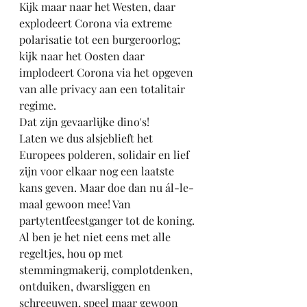
Kijk maar naar het Westen, daar 
explodeert Corona via extreme 
polarisatie tot een burgeroorlog; 
kijk naar het Oosten daar 
implodeert Corona via het opgeven 
van alle privacy aan een totalitair 
regime. 
Dat zijn gevaarlijke dino's!
Laten we dus alsjeblieft het 
Europees polderen, solidair en lief 
zijn voor elkaar nog een laatste 
kans geven. Maar doe dan nu ál-le-
maal gewoon mee! Van 
partytentfeestganger tot de koning. 
Al ben je het niet eens met alle 
regeltjes, hou op met 
stemmingmakerij, complotdenken, 
ontduiken, dwarsliggen en 
schreeuwen, speel maar gewoon 