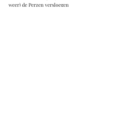
weer) de Perzen versloegen 
waardoor die niet verder Europa in 
konden trekken en de Atheners 
vervolgens de basis legden voor 
onze westerse democratische 
cultuur.
De taxichauffeur, Stefan, die ons 
naar het vliegveld reed, was in 1992 