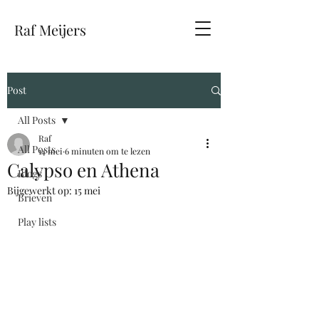
Raf Meijers
Post
All Posts
Raf
All Posts
14 mei
6 minuten om te lezen
Calypso en Athena
Blogs
Bijgewerkt op:
15 mei
Brieven
Play lists