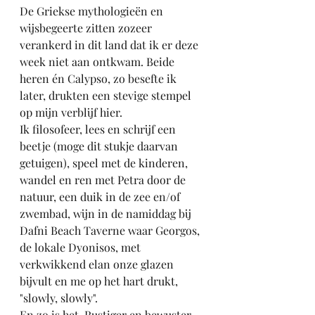
De Griekse mythologieën en 
wijsbegeerte zitten zozeer 
verankerd in dit land dat ik er deze 
week niet aan ontkwam. Beide 
heren én Calypso, zo besefte ik 
later, drukten een stevige stempel 
op mijn verblijf hier.
Ik filosofeer, lees en schrijf een 
beetje (moge dit stukje daarvan 
getuigen), speel met de kinderen, 
wandel en ren met Petra door de 
natuur, een duik in de zee en/of 
zwembad, wijn in de namiddag bij 
Dafni Beach Taverne waar Georgos, 
de lokale Dyonisos, met 
verkwikkend elan onze glazen 
bijvult en me op het hart drukt, 
"slowly, slowly". 
En zo is het. Rustiger en bewuster 