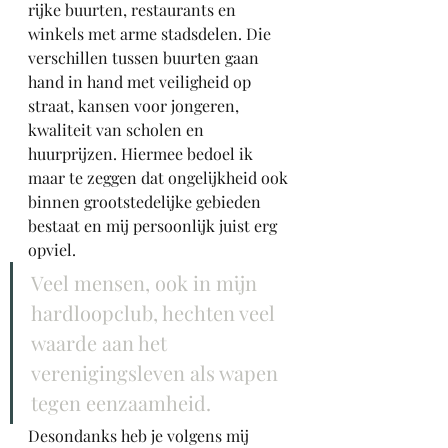
rijke buurten, restaurants en 
winkels met arme stadsdelen. Die 
verschillen tussen buurten gaan 
hand in hand met veiligheid op 
straat, kansen voor jongeren, 
kwaliteit van scholen en 
huurprijzen. Hiermee bedoel ik 
maar te zeggen dat ongelijkheid ook 
binnen grootstedelijke gebieden 
bestaat en mij persoonlijk juist erg 
opviel. 
Veel mensen, ook in mijn 
hardloopclub, hechten veel 
waarde aan het 
verenigingsleven als wapen 
tegen eenzaamheid.
Desondanks heb je volgens mij 