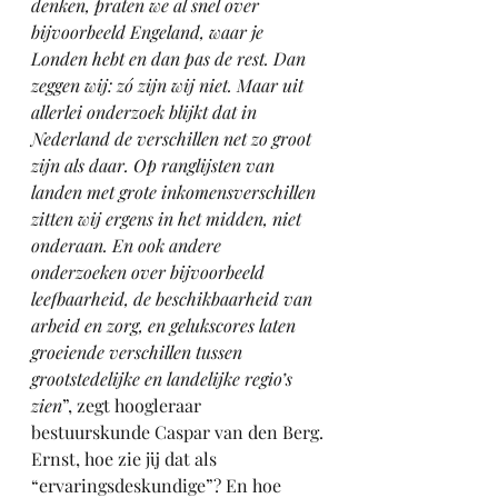
denken, praten we al snel over 
bijvoorbeeld Engeland, waar je 
Londen hebt en dan pas de rest. Dan 
zeggen wij: zó zijn wij niet. Maar uit 
allerlei onderzoek blijkt dat in 
Nederland de verschillen net zo groot 
zijn als daar. Op ranglijsten van 
landen met grote inkomensverschillen 
zitten wij ergens in het midden, niet 
onderaan. En ook andere 
onderzoeken over bijvoorbeeld 
leefbaarheid, de beschikbaarheid van 
arbeid en zorg, en gelukscores laten 
groeiende verschillen tussen 
grootstedelijke en landelijke regio’s 
zien
”, zegt hoogleraar 
bestuurskunde Caspar van den Berg.
Ernst, hoe zie jij dat als 
“ervaringsdeskundige”? En hoe 