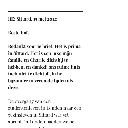
RE: Sittard, 15 mei 2020
Beste Raf,
Bedankt voor je brief. Het is prima 
in Sittard. Het is een luxe mijn 
familie en Charlie dichtbij te 
hebben, en dankzij ons ruime huis 
toch niet te dichtbij, in het 
bijzonder in vreemde tijden als 
deze. 
De overgang van een 
studentenleven in Londen naar een 
gezinsleven in Sittard was vrij 
abrupt. In Londen hadden we het 