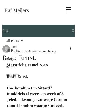
Raf Meijers
Post
All Posts
Raf
All Posts
25 mei 2020
8 minuten om te lezen
Beste Ernst,
Blogs
Maastricht, 11 mei 2020 
Brieven
Play lists
Beste Ernst,
Hoe bevalt het in Sittard? 
Inmiddels al weer een week of 8 
geleden kwam je vanwege Corona 
vanuit London waar je studeert, 