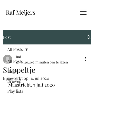
Raf Meijers
Post
All Posts
Raf
All Posts
12 jul 2020
2 minuten om te lezen
Stippeltje
Blogs
Bijgewerkt op:
14 jul 2020
Brieven
Maastricht, 7 juli 2020
Play lists