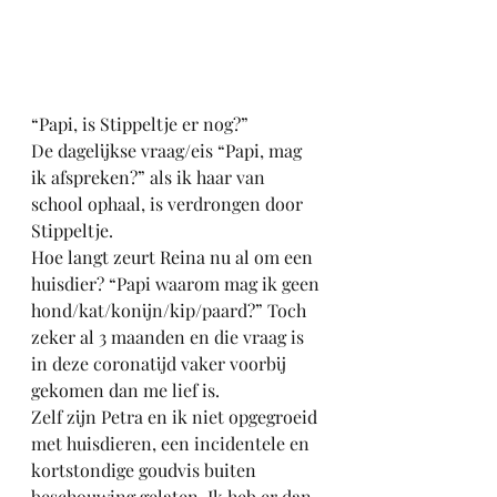
“Papi, is Stippeltje er nog?” 
De dagelijkse vraag/eis “Papi, mag 
ik afspreken?” als ik haar van 
school ophaal, is verdrongen door 
Stippeltje.
Hoe langt zeurt Reina nu al om een 
huisdier? “Papi waarom mag ik geen 
hond/kat/konijn/kip/paard?” Toch 
zeker al 3 maanden en die vraag is 
in deze coronatijd vaker voorbij 
gekomen dan me lief is.
Zelf zijn Petra en ik niet opgegroeid 
met huisdieren, een incidentele en
kortstondige goudvis buiten 
beschouwing gelaten. Ik heb er dan 