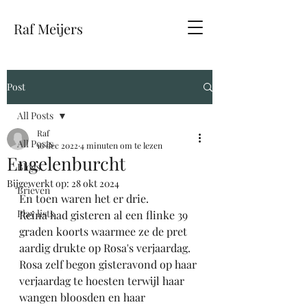
Raf Meijers
Post
All Posts
Raf
All Posts
16 dec 2022
4 minuten om te lezen
Engelenburcht
Blogs
Bijgewerkt op:
28 okt 2024
Brieven
En toen waren het er drie. 
Play lists
Reina had gisteren al een flinke 39 
graden koorts waarmee ze de pret 
aardig drukte op Rosa's verjaardag. 
Rosa zelf begon gisteravond op haar 
verjaardag te hoesten terwijl haar 
wangen bloosden en haar 