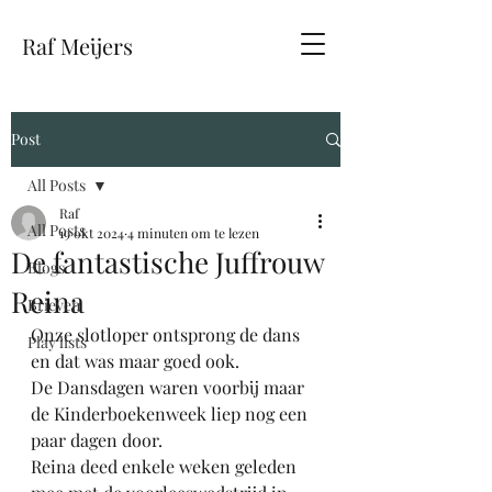
Raf Meijers
Post
All Posts
Raf
All Posts
19 okt 2024
4 minuten om te lezen
De fantastische Juffrouw
Blogs
Reina
Brieven
Onze slotloper ontsprong de dans 
Play lists
en dat was maar goed ook.
De Dansdagen waren voorbij maar 
de Kinderboekenweek liep nog een 
paar dagen door.
Reina deed enkele weken geleden 