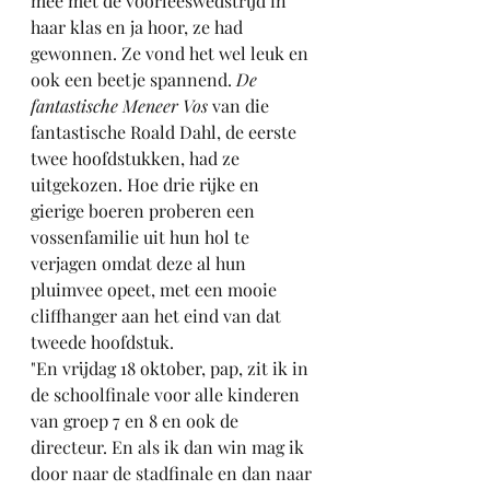
mee met de voorleeswedstrijd in 
haar klas en ja hoor, ze had 
gewonnen. Ze vond het wel leuk en 
ook een beetje spannend. 
De 
fantastische Meneer Vos
 van die 
fantastische Roald Dahl, de eerste 
twee hoofdstukken, had ze 
uitgekozen. Hoe d
rie rijke en 
gierige boeren proberen een 
vossenfamilie uit hun hol te 
verjagen omdat deze al hun 
pluimvee opeet, met een mooie 
cliffhanger aan het eind van dat 
tweede hoofdstuk. 
"En vrijdag 18 oktober, pap, zit ik in 
de schoolfinale voor alle kinderen 
van groep 7 en 8 en ook de 
directeur. En als ik dan win mag ik 
door naar de stadfinale en dan naar 