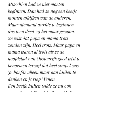
Misschien had ze niet moeten 
beginnen. Dan had ze nog een beetje 
kunnen afkijken van de anderen. 
Maar niemand durfde te beginnen, 
dus toen deed zij het maar gewoon. 
Ze wist dat papa en mama trots 
zouden zijn. Heel trots. Maar papa en 
mama waren al trots als ze de 
hoofdstad van Oostenrijk goed wist te 
benoemen terwijl dat heel simpel was. 
Je hoefde alleen maar aan huilen te 
denken en je riep Wenen. 
Een beetje huilen wilde ze nu ook 
eigenlijk wel. Ze miste Rosa. Als Rosa 
in de zaal had gezeten was die vast nu 
het podium opgesprongen, had haar 
Twerk-dansje gedaan en heel hard 
"Grapje" geroepen, "jij bent onze 
kampioen Reina!" Het binnenpretje 