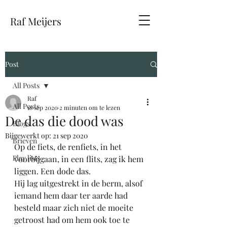
Raf Meijers
Post
All Posts
Raf
All Posts
18 sep 2020
2 minuten om te lezen
De das die dood was
Blogs
Bijgewerkt op:
21 sep 2020
Brieven
Op de fiets, de renfiets, in het 
Play lists
voorbijgaan, in een flits, zag ik hem 
liggen. Een dode das. 
Hij lag uitgestrekt in de berm, alsof 
iemand hem daar ter aarde had 
besteld maar zich niet de moeite 
getroost had om hem ook toe te 